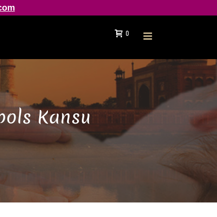
.com
0
bols Kansu