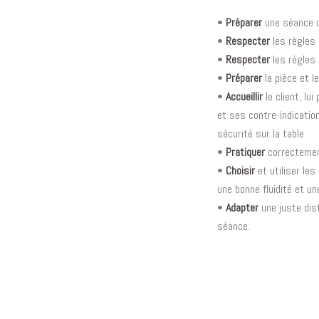
•
Préparer
une séance c
•
Respecter
les règles 
•
Respecter
les règles 
•
Préparer
la pièce et l
•
Accueillir
le client, lu
et ses contre-indication
sécurité sur la table
•
Pratiquer
correctemen
•
Choisir
et utiliser le
une bonne fluidité et un
•
Adapter
une juste dist
séance.