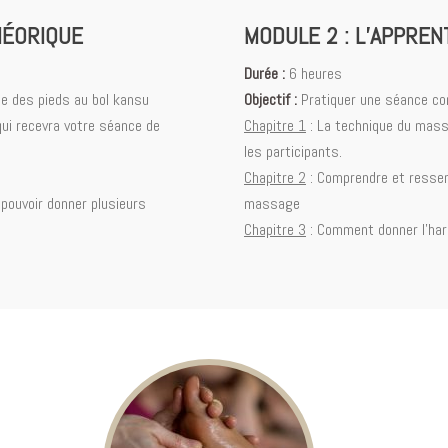
ÉORIQUE
MODULE 2 : L’APPREN
Durée :
6 heures
ge des pieds au bol kansu
Objectif :
Pratiquer une séance com
 qui recevra votre séance de
Chapitre 1
: La technique du mas
les participants.
Chapitre 2
: Comprendre et ressen
 pouvoir donner plusieurs
massage
Chapitre 3
: Comment donner l’harm