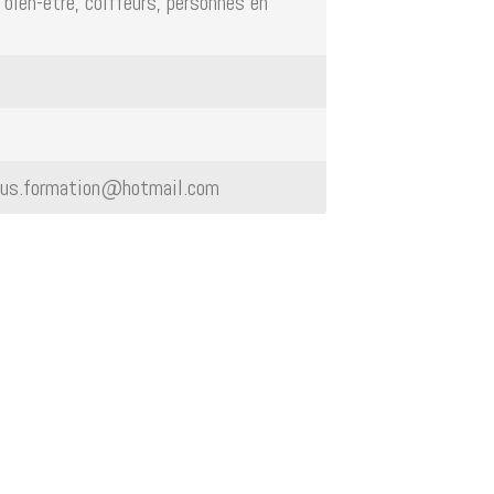
bien-être, coiffeurs, personnes en
otus.formation@hotmail.com