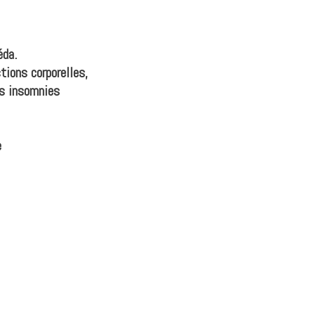
éda.
tions corporelles,
les insomnies
e