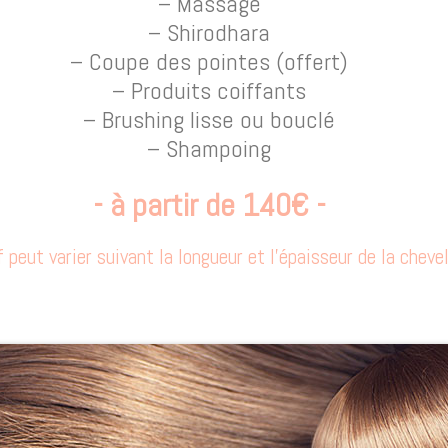
– Massage
– Shirodhara
– Coupe des pointes (offert)
– Produits coiffants
– Brushing lisse ou bouclé
– Shampoing
- à partir de 140€ -
f peut varier suivant la longueur et l'épaisseur de la cheve