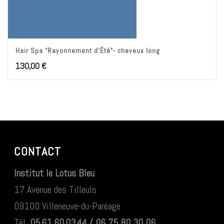
Hair Spa “Rayonnement d’Été”- cheveux long
130,00
€
CONTACT
Institut le Lotus Bleu
17 Avenue des Tilleuls
09100 Villeneuve-du-Paréage
Tél.
05.61.60.03.44 / 06 75 80 30 06