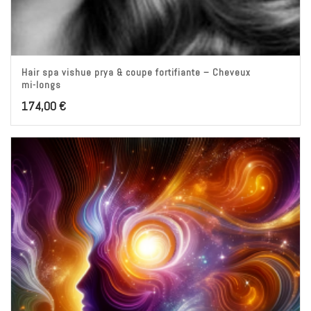
Hair spa vishue prya & coupe fortifiante – Cheveux
mi-longs
174,00
€